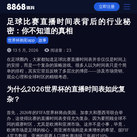
立即注册
足球比赛直播时间表背后的行业秘
首页
密：你不知道的真相
产品
世界杯购彩app
故事
13 5 月, 2026
阅读量：23
选择
在足球圈内，大家都知道足球比赛直播时间表并非仅仅是时间上
的安排，而是一个复杂的策略游戏。很多人以为时间表只是个简
下载
单的排程，其实它背后反映了多层次的博弈——涉及市场营销、
观众心理和全球时区的精细考虑。
APP下载
动态
为什么2026世界杯的直播时间表如此复
全站APP下载
故事
杂？
平台推荐
首先，2026年的FIFA世界杯将由美国、加拿大和墨西哥联合举
办，这使得比赛的直播时间表变得尤为复杂。因为要照顾全球不
隐私权政策
同的观赛时区，尤其是欧洲和亚洲市场。这并不是小事，毕竟，
欧洲市场是足球的核心，而亚洲市场则是未来增长的希望。据FIF
A官方数据，亚洲的观赛人口增长率连续三年超过10%。