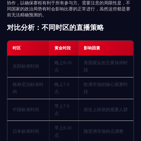
协作，以确保赛程有利于所有参与方。需要注意的局限性是，不
同国家的政治局势有时会影响比赛的正常进行，虽然这些都是赛
前无法精确预测的。
对比分析：不同时区的直播策略
时区
黄金时段
影响因素
晚上8-10
美国观众的主要休闲时
东部标准时间
点
段
格林尼治标准时
晚上7-9
欧洲市场的核心观赛时
间
点
段
早上7-9
中国标准时间
抓住上班前的观赛人群
点
早上8-10
日本标准时间
随亚洲市场特点调整
点