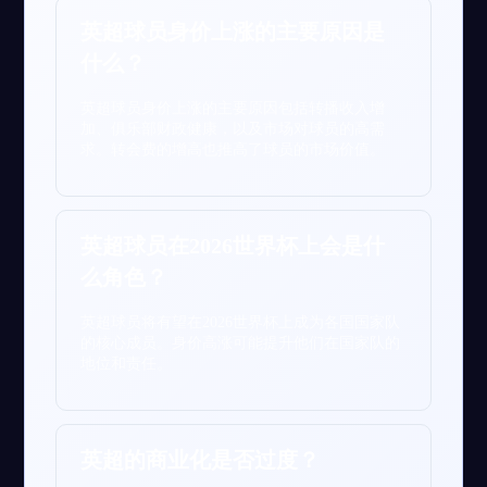
英超球员身价上涨的主要原因是
什么？
英超球员身价上涨的主要原因包括转播收入增
加、俱乐部财政健康，以及市场对球员的高需
求。转会费的增高也推高了球员的市场价值。
英超球员在2026世界杯上会是什
么角色？
英超球员将有望在2026世界杯上成为各国国家队
的核心成员。身价高涨可能提升他们在国家队的
地位和责任。
英超的商业化是否过度？