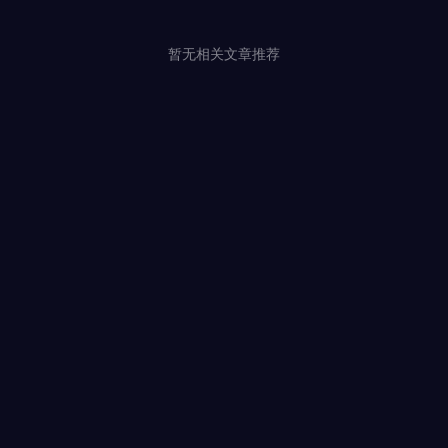
暂无相关文章推荐
这里是世界杯购彩APP( SPORTS)官方网站 ,世界杯购彩APPAPP全
方面涵盖体育、百家乐、电竞、真人、棋牌等热门游戏场馆,千万