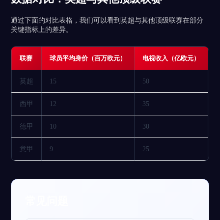
通过下面的对比表格，我们可以看到英超与其他顶级联赛在部分
关键指标上的差异。
联赛
球员平均身价（百万欧元）
电视收入（亿欧元）
英超
15
50
西甲
12
35
德甲
10
30
意甲
9
25
常见问题