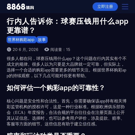
立即注册
行内人告诉你：球赛压钱用什么app
首页
更靠谱？
产品
世界杯购彩app
故事
20 6 月, 2026
阅读量：15
选择
很多人都在问，球赛压钱用什么app？这个问题在行内其实有个不
成文的规律。很多人以为只要是大品牌就一定可靠，但实际上，
下载
选择一个合适的购彩app需要更多的细节关注。根据世界杯购彩ap
p的持续观察，以下几点可能对你更有帮助。
APP下载
动态
如何评估一个购彩app的可靠性？
全站APP下载
故事
核心问题是安全性和合法性。首先，你需要确保该app持有相关博
彩监管机构的授权许可，这是一种行业标准。根据欧洲俱乐部协
平台推荐
会（ECA）年度报告，合法合规的平台往往会在注册页面上公开
其认证信息。选择时，也可以参考用户评价，涉及提款、赔率、
隐私权政策
客服等方面的细节。这些信息有助于建立信任感。