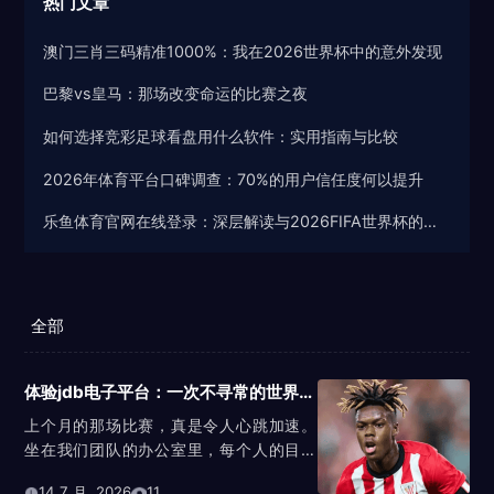
热门文章
澳门三肖三码精准1000%：我在2026世界杯中的意外发现
巴黎vs皇马：那场改变命运的比赛之夜
如何选择竞彩足球看盘用什么软件：实用指南与比较
2026年体育平台口碑调查：70%的用户信任度何以提升
乐鱼体育官网在线登录：深层解读与2026FIFA世界杯的联结
全部
体验jdb电子平台：一次不寻常的世界杯旅程
上个月的那场比赛，真是令人心跳加速。
坐在我们团队的办公室里，每个人的目光
都紧盯着屏幕，而我则在另一边，通过jd...
14 7 月, 2026
11