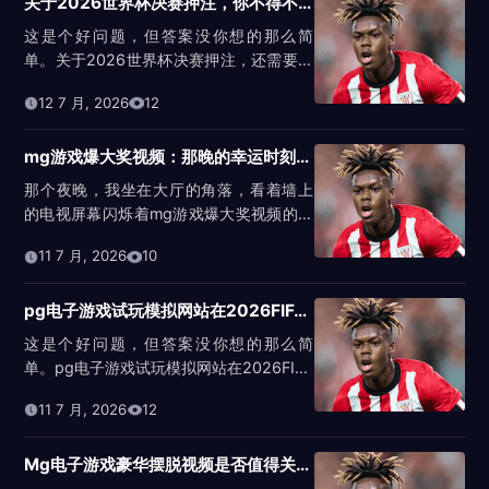
关于2026世界杯决赛押注，你不得不知的几个关键点
这是个好问题，但答案没你想的那么简
单。关于2026世界杯决赛押注，还需要考
虑多方面因素。从赔率的影响到球队的历...
12 7 月, 2026
12
mg游戏爆大奖视频：那晚的幸运时刻如何改变一切
那个夜晚，我坐在大厅的角落，看着墙上
的电视屏幕闪烁着mg游戏爆大奖视频的影
像。画面中，激动的人群在微微晃动的镜...
11 7 月, 2026
10
pg电子游戏试玩模拟网站在2026FIFA世界杯期间是否值得关注？我的深刻见解
这是个好问题，但答案没你想的那么简
单。pg电子游戏试玩模拟网站在2026FIFA
世界杯期间是否值得关注，这不仅...
11 7 月, 2026
12
Mg电子游戏豪华摆脱视频是否值得关注？看完你就明白