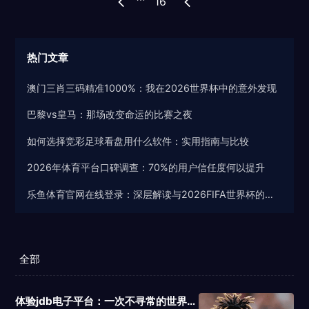
16
热门文章
澳门三肖三码精准1000%：我在2026世界杯中的意外发现
巴黎vs皇马：那场改变命运的比赛之夜
如何选择竞彩足球看盘用什么软件：实用指南与比较
2026年体育平台口碑调查：70%的用户信任度何以提升
乐鱼体育官网在线登录：深层解读与2026FIFA世界杯的联结
全部
体验jdb电子平台：一次不寻常的世界杯旅程