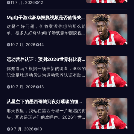
11 7 月, 2026
12
Mg电子游戏豪华摆脱视频是否值得关注？看完你就明白
这是个好问题，但答案没你想的那么简
单。很多人好奇Mg电子游戏豪华摆脱视频
是否值得追捧，特别是在2026FIFA...
10 7 月, 2026
14
运动营养认证：预测2026世界杯比赛表现的新变量
你知道吗？根据一项最新的调查，60%的
职业足球运动员认为运动营养认证有助于
提升比赛表现。这个数字意味着什么？简...
10 7 月, 2026
13
从星空下的墨西哥城到夜灯璀璨的纽约：世界杯观赛自由行攻略
那天夜里，我站在墨西哥城一片喧嚣的街
头，耳边是球迷们的欢呼声。2026年世界
杯的灯光在夜空中闪烁，让人无法忘怀...
9 7 月, 2026
13