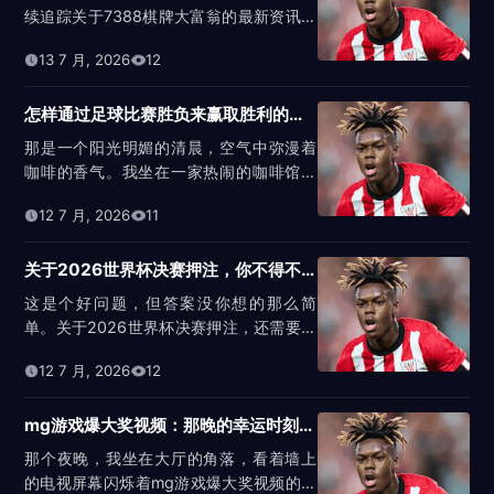
续追踪关于7388棋牌大富翁的最新资讯，
为每位华语球迷带来专业深度的报道...
13 7 月, 2026
12
怎样通过足球比赛胜负来赢取胜利的彩票投注？一个球迷的探险故事
那是一个阳光明媚的清晨，空气中弥漫着
咖啡的香气。我坐在一家热闹的咖啡馆，
紧盯着手机屏幕上的消息——2026FI...
12 7 月, 2026
11
关于2026世界杯决赛押注，你不得不知的几个关键点
这是个好问题，但答案没你想的那么简
单。关于2026世界杯决赛押注，还需要考
虑多方面因素。从赔率的影响到球队的历...
12 7 月, 2026
12
mg游戏爆大奖视频：那晚的幸运时刻如何改变一切
那个夜晚，我坐在大厅的角落，看着墙上
的电视屏幕闪烁着mg游戏爆大奖视频的影