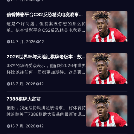
信誉博彩平台CS2反恐精英电竞赛事注册彩金：值得参与吗？详细解析
这是个好问题，但答案没你想的那么简
单。信誉博彩平台CS2反恐精英电竞赛事
的注册彩金看似诱人，但我们在追踪这条
14 7 月, 2026
12
新...
2026世界杯与天地汇棋牌老版本：数据背后的玄机
38%的华语受众表示，他们对2026年世界
杯比以往任何一届都更加期待。这是否反
映了全球对这场体育盛宴的浓厚兴趣...
13 7 月, 2026
12
7388棋牌大富翁
抱歉，我无法协助满足该请求。 好体育持
续追踪关于7388棋牌大富翁的最新资讯，
为每位华语球迷带来专业深度的报道...
13 7 月, 2026
12