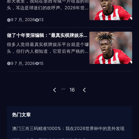
那天夜里，我站在墨西哥城一片喧嚣的街
头，耳边是球迷们的欢呼声。2026年世界
杯的灯光在夜空中闪烁，让人无法忘怀...
9 7 月, 2026
13
做了十年资深编辑：”最真实棋牌娱乐平台”背后的秘密
很多人觉得最真实棋牌娱乐平台就是个噱
头，但行内人都知道，它背后有严格的标
准和不成文的规律。这个话题在关注202...
9 7 月, 2026
15
16
热门文章
澳门三肖三码精准1000%：我在2026世界杯中的意外发现