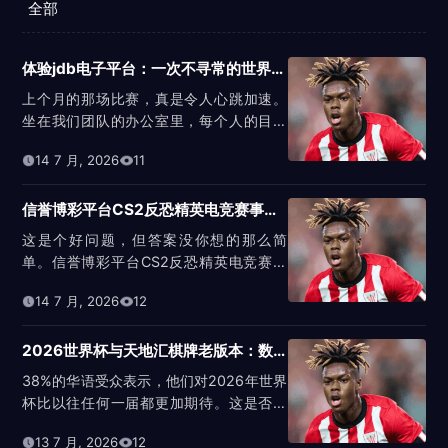
全部
体验jdb电子平台：一次不寻常的世界杯旅程
上个月的那场比赛，真是令人心跳加速。
坐在我们团队的办公室里，每个人的目光
都紧盯着屏幕，而我则在另一边，通过jd...
14 7 月, 2026
11
信誉博彩平台CS2反恐精英电竞赛事注册彩金：值得参与吗？详细解析
这是个好问题，但答案没你想的那么简
单。信誉博彩平台CS2反恐精英电竞赛事
的注册彩金看似诱人，但我们在追踪这条
14 7 月, 2026
12
新...
2026世界杯与天地汇棋牌老版本：数据背后的玄机
38%的华语受众表示，他们对2026年世界
杯比以往任何一届都更加期待。这是否反
映了全球对这场体育盛宴的浓厚兴趣...
13 7 月, 2026
12