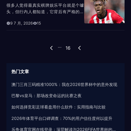
很多人觉得最真实棋牌娱乐平台就是个噱
头，但行内人都知道，它背后有严格的标
准和不成文的规律。这个话题在关注202...
9 7 月, 2026
15
16
热门文章
澳门三肖三码精准1000%：我在2026世界杯中的意外发现
巴黎vs皇马：那场改变命运的比赛之夜
如何选择竞彩足球看盘用什么软件：实用指南与比较
2026年体育平台口碑调查：70%的用户信任度何以提升
乐鱼体育官网在线登录：深层解读与2026FIFA世界杯的联结