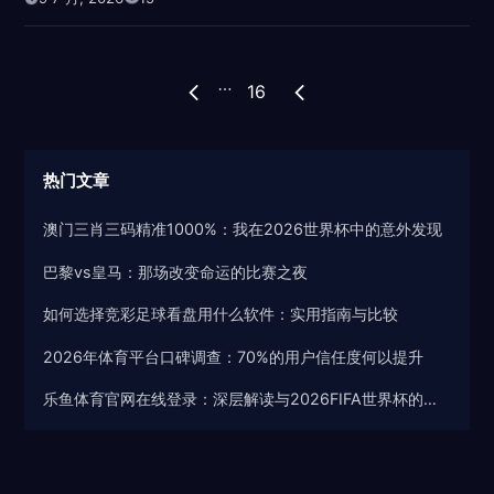
16
热门文章
澳门三肖三码精准1000%：我在2026世界杯中的意外发现
巴黎vs皇马：那场改变命运的比赛之夜
如何选择竞彩足球看盘用什么软件：实用指南与比较
2026年体育平台口碑调查：70%的用户信任度何以提升
乐鱼体育官网在线登录：深层解读与2026FIFA世界杯的联结