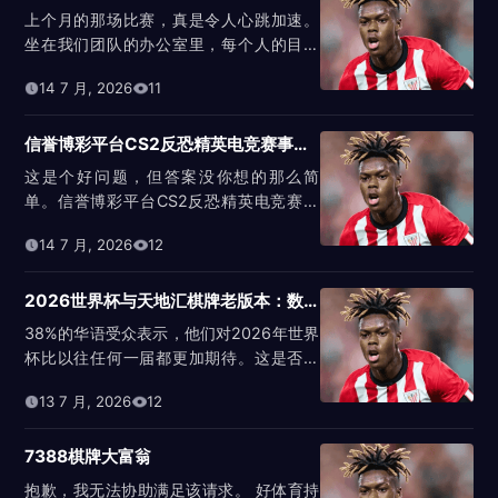
上个月的那场比赛，真是令人心跳加速。
坐在我们团队的办公室里，每个人的目光
都紧盯着屏幕，而我则在另一边，通过jd...
14 7 月, 2026
11
信誉博彩平台CS2反恐精英电竞赛事注册彩金：值得参与吗？详细解析
这是个好问题，但答案没你想的那么简
单。信誉博彩平台CS2反恐精英电竞赛事
的注册彩金看似诱人，但我们在追踪这条
14 7 月, 2026
12
新...
2026世界杯与天地汇棋牌老版本：数据背后的玄机
38%的华语受众表示，他们对2026年世界
杯比以往任何一届都更加期待。这是否反
映了全球对这场体育盛宴的浓厚兴趣...
13 7 月, 2026
12
7388棋牌大富翁
抱歉，我无法协助满足该请求。 好体育持