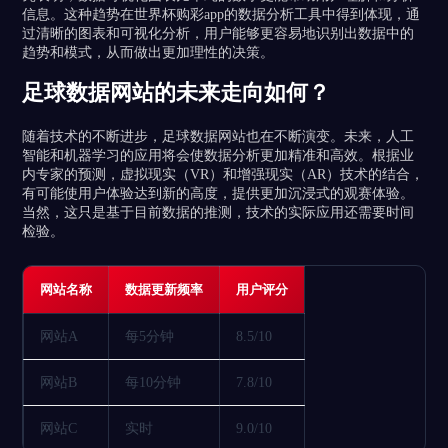
信息。这种趋势在世界杯购彩app的数据分析工具中得到体现，通
过清晰的图表和可视化分析，用户能够更容易地识别出数据中的
趋势和模式，从而做出更加理性的决策。
足球数据网站的未来走向如何？
随着技术的不断进步，足球数据网站也在不断演变。未来，人工
智能和机器学习的应用将会使数据分析更加精准和高效。根据业
内专家的预测，虚拟现实（VR）和增强现实（AR）技术的结合，
有可能使用户体验达到新的高度，提供更加沉浸式的观赛体验。
当然，这只是基于目前数据的推测，技术的实际应用还需要时间
检验。
网站名称
数据更新频率
用户评分
网站A
每5分钟
8.5/10
网站B
每10分钟
7.8/10
网站C
实时
9.0/10