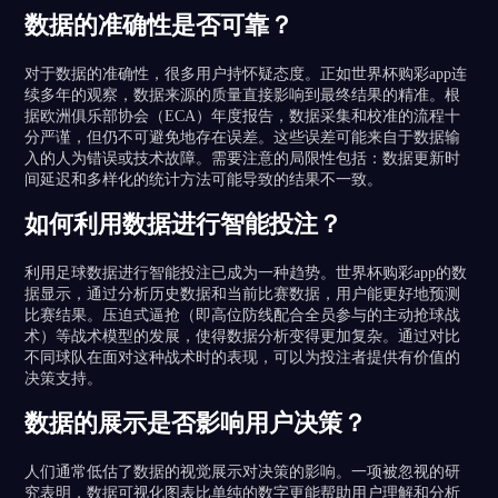
数据的准确性是否可靠？
对于数据的准确性，很多用户持怀疑态度。正如世界杯购彩app连
续多年的观察，数据来源的质量直接影响到最终结果的精准。根
据欧洲俱乐部协会（ECA）年度报告，数据采集和校准的流程十
分严谨，但仍不可避免地存在误差。这些误差可能来自于数据输
入的人为错误或技术故障。需要注意的局限性包括：数据更新时
间延迟和多样化的统计方法可能导致的结果不一致。
如何利用数据进行智能投注？
利用足球数据进行智能投注已成为一种趋势。世界杯购彩app的数
据显示，通过分析历史数据和当前比赛数据，用户能更好地预测
比赛结果。压迫式逼抢（即高位防线配合全员参与的主动抢球战
术）等战术模型的发展，使得数据分析变得更加复杂。通过对比
不同球队在面对这种战术时的表现，可以为投注者提供有价值的
决策支持。
数据的展示是否影响用户决策？
人们通常低估了数据的视觉展示对决策的影响。一项被忽视的研
究表明，数据可视化图表比单纯的数字更能帮助用户理解和分析