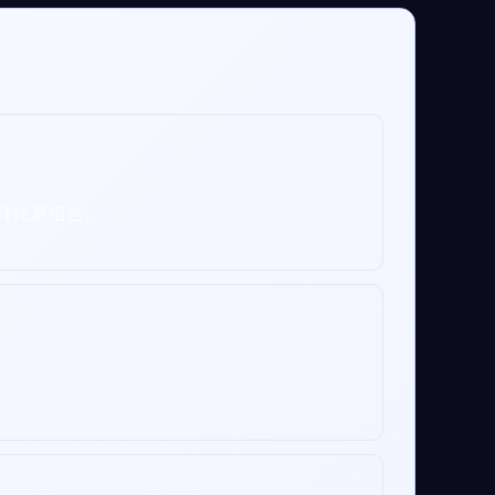
择比赛组合。