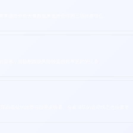
常常通过分析大量数据来选择合理的三场比赛组合。
的赛事，再搭配两场风险较高但赔率更好的比赛。
史表现而低估的比赛可能带来惊喜。分析球队的近期状态也很重要