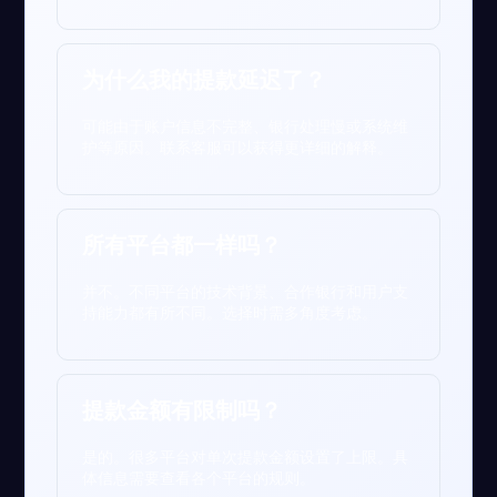
为什么我的提款延迟了？
可能由于账户信息不完整、银行处理慢或系统维
护等原因。联系客服可以获得更详细的解释。
所有平台都一样吗？
并不。不同平台的技术背景、合作银行和用户支
持能力都有所不同。选择时需多角度考虑。
提款金额有限制吗？
是的。很多平台对单次提款金额设置了上限。具
体信息需要查看各个平台的规则。