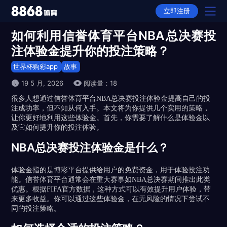
立即注册
如何利用信誉体育平台NBA总决赛投
首页
注体验金提升你的投注策略？
产品
世界杯购彩app
故事
19 5 月, 2026
阅读量：18
选择
很多人想通过信誉体育平台NBA总决赛投注体验金提高自己的投
注成功率，但不知从何入手。本文将为你提供几个实用的策略，
下载
让你更好地利用这些体验金。首先，你需要了解什么是体验金以
及它如何提升你的投注体验。
APP下载
动态
NBA总决赛投注体验金是什么？
全站APP下载
故事
体验金指的是博彩平台提供给用户的免费资金，用于体验投注功
能。信誉体育平台通常会在重大赛事如NBA总决赛期间推出此类
平台推荐
优惠。根据FIFA官方数据，这种方式可以有效提升用户体验，带
来更多收益。你可以通过这些体验金，在无风险的情况下尝试不
隐私权政策
同的投注策略。