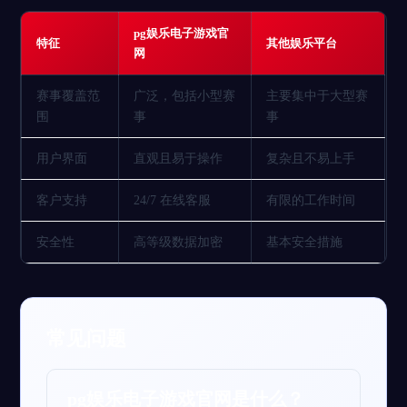
pg娱乐电子游戏官
特征
其他娱乐平台
网
赛事覆盖范
广泛，包括小型赛
主要集中于大型赛
围
事
事
用户界面
直观且易于操作
复杂且不易上手
客户支持
24/7 在线客服
有限的工作时间
安全性
高等级数据加密
基本安全措施
常见问题
pg娱乐电子游戏官网是什么？