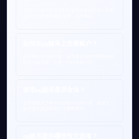
这是一个提供互动博彩和游戏体验的平台，特别
适合在大型赛事期间使用，如世界杯。
如何在pg娱乐上注册账户？
访问网站并点击注册，填写基本信息和安全验证
即可完成注册。这是一个快速的过程。
使用pg娱乐是否合法？
合法性取决于你所在国家的法律法规。建议先了
解当地政策后再进行注册和使用。
pg娱乐提供哪些投注选项？