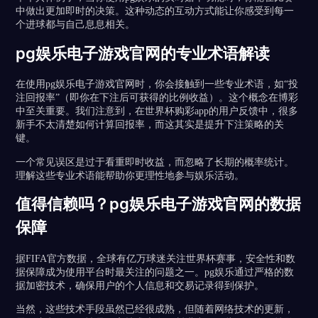
中做出更加即时的决策。这种动态的互动方式能让你感受到每一
个进球都与自己息息相关。
pg娱乐电子游戏官网的专业术语解读
在使用pg娱乐电子游戏官网时，你会接触到一些专业术语，如“投
注回报率”（即你在下注后可获得的比例收益）。这个概念在博彩
中至关重要。我们注意到，在世界杯购彩app的用户反馈中，很多
新手不太清楚如何计算回报率，而这其实是提升下注策略的关
键。
一个常见误区是过于看重即时收益，而忽略了长期的概率统计。
理解这些专业术语能帮助你更理性地参与娱乐活动。
值得信赖吗？pg娱乐电子游戏官网的数据
保障
据FIFA官方数据，全球有亿万球迷关注世界杯赛事，安全性和数
据保障成为使用平台时最关注的问题之一。pg娱乐通过严格的数
据加密技术，确保用户的个人信息和交易记录得到保护。
当然，这些技术手段虽然已经很成熟，但随着网络技术的更新，