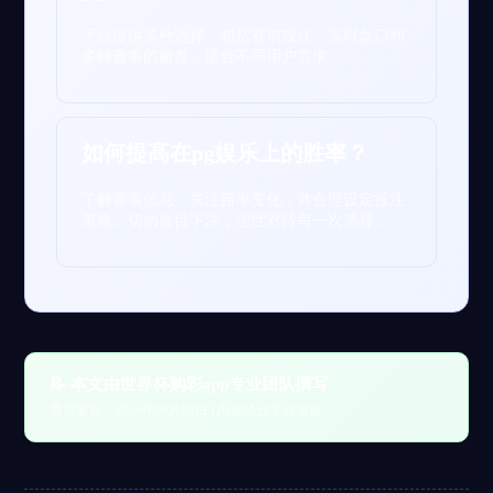
平台提供多种选择，包括赛前投注、实时盘口和
多种赛事的赌盘，适合不同用户需求。
如何提高在pg娱乐上的胜率？
了解赛事信息，关注赔率变化，并合理设定投注
策略。切勿盲目下注，理性对待每一次选择。
📝 本文由世界杯购彩app专业团队撰写
最后更新：2026年06月02日 | 内容经过专业审核