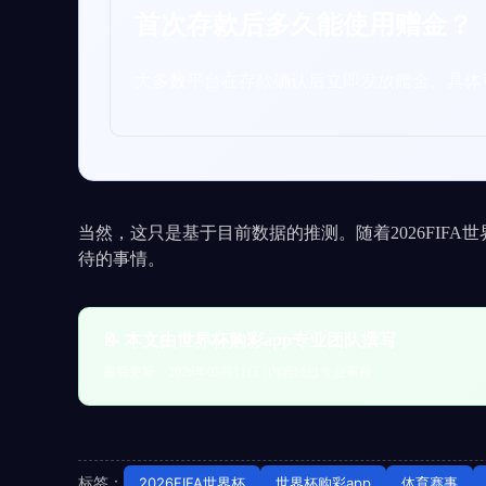
首次存款后多久能使用赠金？
大多数平台在存款确认后立即发放赠金。具体
当然，这只是基于目前数据的推测。随着2026FI
待的事情。
📝 本文由世界杯购彩app专业团队撰写
最后更新：2026年05月11日 | 内容经过专业审核
标签：
2026FIFA世界杯
世界杯购彩app
体育赛事