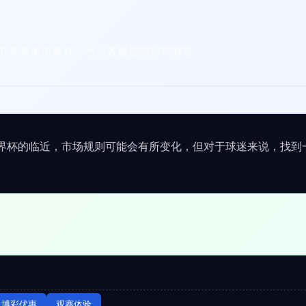
可查看使用条款，平台客服也能辅助解答。
FA世界杯的临近，市场规则可能会有所变化，但对于球迷来说，找
博彩优惠
观赛体验