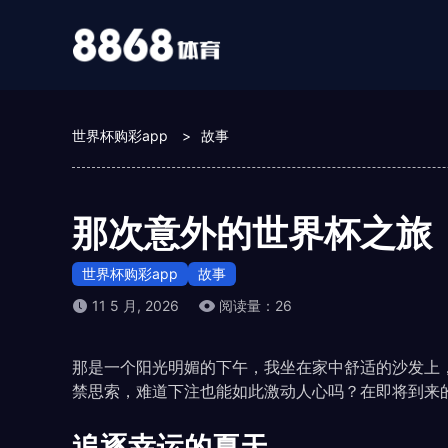
世界杯购彩app
>
故事
那次意外的世界杯之旅
世界杯购彩app
故事
11 5 月, 2026
阅读量：26
那是一个阳光明媚的下午，我坐在家中舒适的沙发上
禁思索，难道下注也能如此激动人心吗？在即将到来的2
追逐幸运的夏天