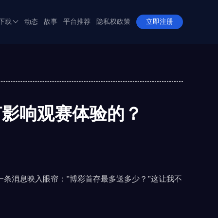
下载
动态
故事
平台推荐
隐私权政策
立即注册
APP下载
全站APP下载
何影响观赛体验的？
条消息映入眼帘：”博彩首存最多送多少？”这让我不