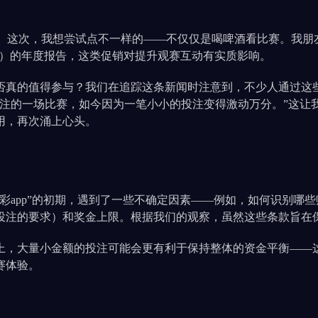
众。这次，我想尝试点不一样的——不仅仅是喝啤酒看比赛。我朋友
CA）的年度报告，这类促销对提升观赛互动有实质影响。
否真的值得参与？我们在追踪这条新闻时注意到，不少人通过这
关注的一场比赛，如今因为一笔小小的投注变得激动万分。”这让
用，再次涌上心头。
彩app”的初期，遇到了一些不确定因素——例如，如何识别哪
投注的要求）和奖金上限。根据我们的观察，虽然这些条款旨在
上，大量小金额的投注可能会更有利于保持整体的资金平衡——
赛体验。