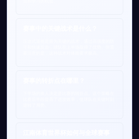
流和学习的机会。
赛事中的关键战术是什么？
压迫式逼抢是最为关键的战术，通过高强度的防
守和快速反击，球队在上半场取得了优势。但需
要注意的是，这种战术对体能要求极高。
赛事的转折点在哪里？
下半场的换人决定是比赛的转折点。这个策略在
比赛后半段提高了进攻效率，使球队在关键时刻
逆转了局势。
江南体育世界杯如何与全球赛事