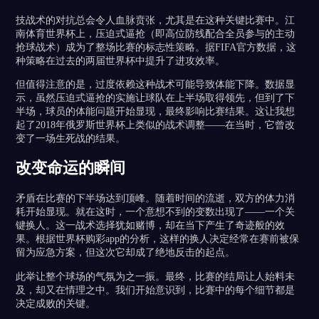
技战术的对抗总会令人血脉贲张，尤其是在这种关键比赛中。江
南体育世界杯上，压迫式逼抢（即高位防线配合全员参与的主动
抢球战术）成为了整场比赛的标志性策略。据FIFA官方数据，这
种策略在过去的两届世界杯中提升了进攻效率。
但值得注意的是，过度依赖这种战术可能导致体能下降。数据显
示，虽然压迫式逼抢的实施让球队在上半场取得领先，但到了下
半场，球员的体能问题开始显现，最终影响比赛结果。这让我想
起了2018年俄罗斯世界杯上类似的战术调整——在当时，它曾改
变了一场生死战的结果。
改变命运的瞬间
矛盾在比赛的下半场达到顶峰。随着时间的流逝，双方的体力消
耗开始显现。就在这时，一个意想不到的变数出现了——一个关
键换人。这一战术选择犹如赌博，却在当下产生了奇迹般的效
果。根据世界杯购彩app的分析，这样的换人决定经常在赛前被保
留为应急方案，但这次它却成了绝地反击的起点。
此举让整个球场的气氛为之一振。最终，比赛的结局让人始料未
及，却又在情理之中。我们开始意识到，比赛中的每个细节都是
决定成败的关键。