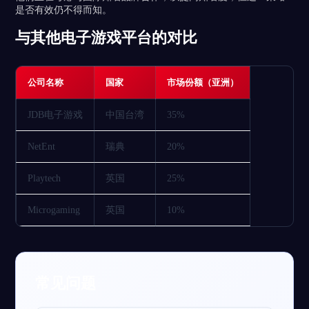
是否有效仍不得而知。
与其他电子游戏平台的对比
公司名称
国家
市场份额（亚洲）
JDB电子游戏
中国台湾
35%
NetEnt
瑞典
20%
Playtech
英国
25%
Microgaming
英国
10%
常见问题