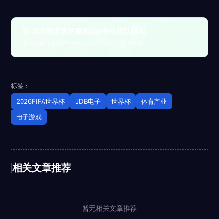
📝 本文由世界杯购彩app专业团队撰写
最后更新：2026年06月03日 | 内容经过专业审核
标签：
2026FIFA世界杯
JDB电子
世界杯
体育产业
电子游戏
相关文章推荐
暂无相关文章推荐