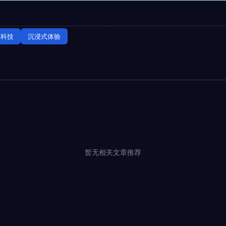
育科技
沉浸式体验
暂无相关文章推荐