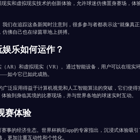
强现实和虚拟现实技术的创新体验，允许球迷仿佛置身赛场，体验
。我们在追踪这条新闻时注意到，很多参与者都表示这“就像真正
，仿佛自己也在绿茵草地上拼搏。
玩娱乐如何运作？
实（AR）和虚拟现实（VR）。通过智能设备，用户可以在现实
——如今它已如此成熟。
术的广泛应用得益于计算机视觉和人工智能算法的突破，它们使得
，体验到身临其境的比赛现场，并与世界各地的球迷实时互动。
观赛体验
育赛事的经济生态。世界杯购彩app的专家指出，沉浸式体验吸
略，更加注重互动性和个性化。