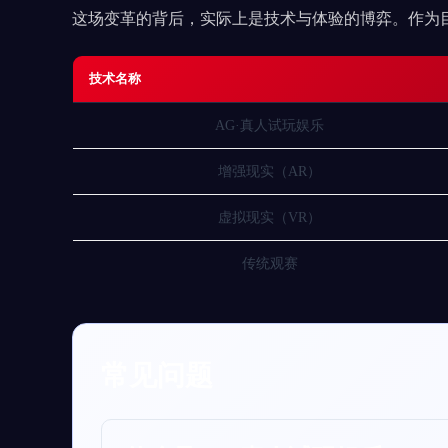
这场变革的背后，实际上是技术与体验的博弈。作为
技术名称
AG·真人试玩娱乐
增强现实（AR）
虚拟现实（VR）
传统观赛
常见问题