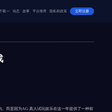
下载
动态
故事
平台推荐
隐私权政策
立即注册
APP下载
全站APP下载
战
内。而是因为AG·真人试玩娱乐在这一年提供了一种前