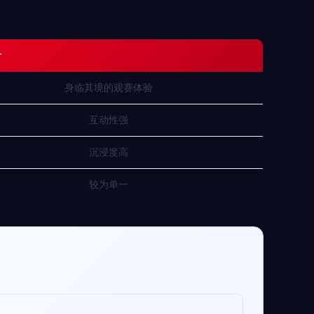
价
身临其境的观赛体验
互动性强
沉浸度高
较为单一