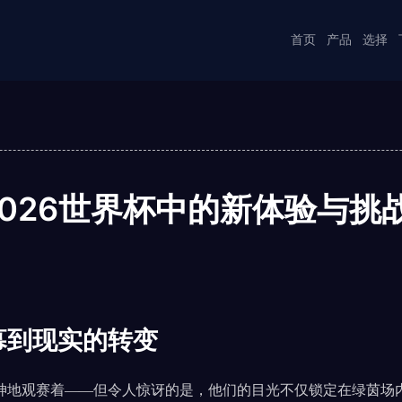
首页
产品
选择
2026世界杯中的新体验与挑
幕到现实的转变
会神地观赛着——但令人惊讶的是，他们的目光不仅锁定在绿茵场