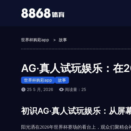
世界杯购彩app
>
故事
AG·真人试玩娱乐：在
世界杯购彩app
故事
25 5 月, 2026
阅读量：25
初识AG·真人试玩娱乐：从屏
阳光洒在2026年世界杯赛场的看台上，观众们聚精