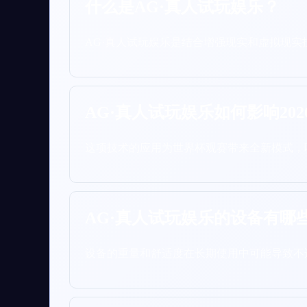
什么是AG·真人试玩娱乐？
AG·真人试玩娱乐是结合增强现实和虚拟现
AG·真人试玩娱乐如何影响20
这项技术的应用为世界杯观赛带来全新模式，
AG·真人试玩娱乐的设备有哪
设备的重量和舒适度在长期使用中可能导致不